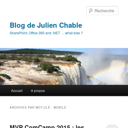
Aller
Aller
au
au
Rech
contenu
contenu
principal
secondaire
Blog de Julien Chable
SharePoint, Office 365 and .NET … what else ?
Menu
Accueil
A propos
principal
ARCHIVES PAR MOT-CLÉ :
MOBILE
MVP ComCamp 2015 : les