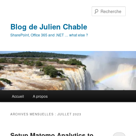
Aller
Aller
au
au
Rech
contenu
contenu
principal
secondaire
Blog de Julien Chable
SharePoint, Office 365 and .NET … what else ?
Menu
Accueil
A propos
principal
ARCHIVES MENSUELLES :
JUILLET 2023
Setup Matomo Analytics to