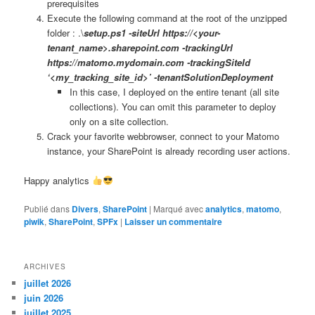
prerequisites
Execute the following command at the root of the unzipped
folder : .\
setup.ps1 -siteUrl https://<your-
tenant_name>.sharepoint.com -trackingUrl
https://matomo.mydomain.com -trackingSiteId
‘<my_tracking_site_id>’ -tenantSolutionDeployment
In this case, I deployed on the entire tenant (all site
collections). You can omit this parameter to deploy
only on a site collection.
Crack your favorite webbrowser, connect to your Matomo
instance, your SharePoint is already recording user actions.
Happy analytics
Publié dans
Divers
,
SharePoint
|
Marqué avec
analytics
,
matomo
,
piwik
,
SharePoint
,
SPFx
|
Laisser un commentaire
ARCHIVES
juillet 2026
juin 2026
juillet 2025