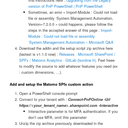
find instructions here :
Upgrading from the Legacy
version of PnP PowerShell | PnP PowerShell
Sometimes, an error « Import-Module : Could not load
file or assembly ‘System.Management.Automation,
Version=7.2.0.0 » could happens, please follow the
steps in the accepted answer of this page :
Import-
Module : Could not load file or assembly
‘System.Management.Automation – Microsoft Q&A
Download the addin and the setup script zip archive here
(lastest is v1.1.0 now) :
Releases · Microsoft SharePoint /
SPFx / Matomo Analytics · GitLab (lsonline.fr)
. Feel freee
to modify the source to add whatever features you need (ex
: custom dimensions, …).
Add and setup the Matomo SPfx custom action
Open a PowerShell console prompt
Connect to your tenant with :
Connect-PnPOnline -Url
https://<your_tenant_name>.sharepoint.com -Interactive
Interactive parameter is for MFA authentication. If you
don’t use MFA, omit this parameter
Unzip the zip archive previously downloaded in the