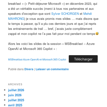
breakfast » (« Petit-déjeuner Microsoft ») en décembre 2023, qui
a été un véritable succès (merci à tous nos partenaires et aux
speakers d’exception que sont
Sylver SCHORGEN
et
Mehdi
MAHRONG
) je vous avais promis mes slides … mais disons que
le temps à passer, qu’il a plu ces derniers jours et que j’ai repris
les entrainements de trail … bref, j’avais juste complètement
zappé et mon copilot ne l’a pas fait pour moi pendant ce temps
Alors les voici les slides de la session « MSBreakfast – Azure
OpenAI et Microsoft 365 Copilot » :
Télécharger
MSBreakfast-Azure-OpenAI-et-Microsoft-365-Copilot
Publié dans
Divers
|
Laisser un commentaire
ARCHIVES
juillet 2026
juin 2026
juillet 2025
avril 2025