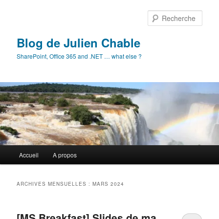
Aller
Aller
au
au
Rech
contenu
contenu
principal
secondaire
Blog de Julien Chable
SharePoint, Office 365 and .NET … what else ?
Menu
Accueil
A propos
principal
ARCHIVES MENSUELLES :
MARS 2024
[MS Breakfast] Slides de ma