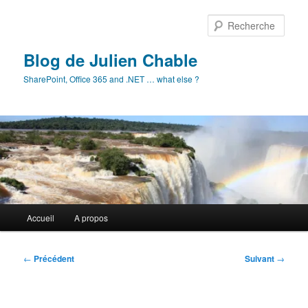
Aller
au
Rech
contenu
principal
Blog de Julien Chable
SharePoint, Office 365 and .NET … what else ?
Menu
Accueil
A propos
principal
Navigation
←
Précédent
Suivant
→
des
articles