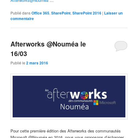
Afterworks@Nouméa
…
Publié dans
Office 365
,
SharePoint
,
SharePoint 2016
|
Laisser un
commentaire
Afterworks @Nouméa le
16/03
Publié le
2 mars 2016
Pour cette première édition des Afterworks des communautés
Microsoft @Nouméa en 2016, nous vous proposons d’échanger