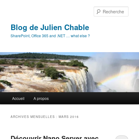
Aller
Aller
au
au
Rech
contenu
contenu
principal
secondaire
Blog de Julien Chable
SharePoint, Office 365 and .NET … what else ?
Menu
Accueil
A propos
principal
ARCHIVES MENSUELLES :
MARS 2016
Découvrir Nano Server avec