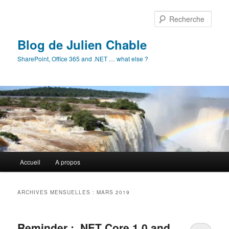
Aller
Aller
au
au
Rech
contenu
contenu
principal
secondaire
Blog de Julien Chable
SharePoint, Office 365 and .NET … what else ?
Menu
Accueil
A propos
principal
ARCHIVES MENSUELLES :
MARS 2019
Reminder : .NET Core 1.0 and