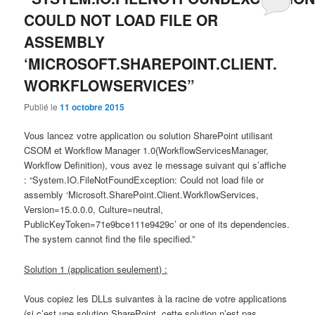
COULD NOT LOAD FILE OR
ASSEMBLY
‘MICROSOFT.SHAREPOINT.CLIENT.
WORKFLOWSERVICES”
Publié le
11 octobre 2015
Vous lancez votre application ou solution SharePoint utilisant
CSOM et Workflow Manager 1.0(WorkflowServicesManager,
Workflow Definition), vous avez le message suivant qui s’affiche
: “System.IO.FileNotFoundException: Could not load file or
assembly ‘Microsoft.SharePoint.Client.WorkflowServices,
Version=15.0.0.0, Culture=neutral,
PublicKeyToken=71e9bce111e9429c’ or one of its dependencies.
The system cannot find the file specified.”
Solution 1 (application seulement) :
Vous copiez les DLLs suivantes à la racine de votre applications
(si c’est une solution SharePoint, cette solution n’est pas