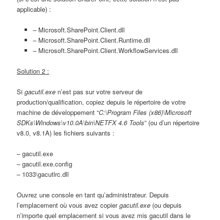
applicable) :
– Microsoft.SharePoint.Client.dll
– Microsoft.SharePoint.Client.Runtime.dll
– Microsoft.SharePoint.Client.WorkflowServices.dll
Solution 2 :
Si
gacutil.exe
n’est pas sur votre serveur de
production/qualification, copiez depuis le répertoire de votre
machine de développement “
C:\Program Files (x86)\Microsoft
SDKs\Windows\v10.0A\bin\NETFX 4.6 Tools
” (ou d’un répertoire
v8.0, v8.1A) les fichiers suivants :
– gacutil.exe
– gacutil.exe.config
– 1033\gacutlrc.dll
Ouvrez une console en tant qu’administrateur. Depuis
l’emplacement où vous avez copier
gacutil.exe
(ou depuis
n’importe quel emplacement si vous avez mis gacutil dans le