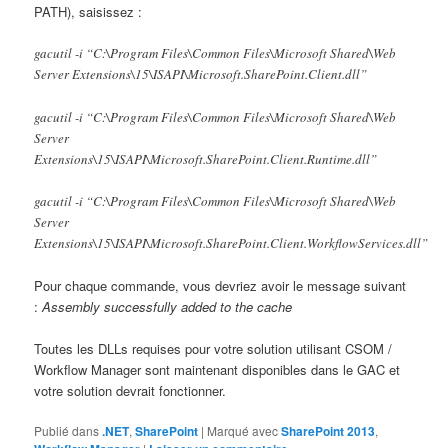
PATH), saisissez :
gacutil -i “C:\Program Files\Common Files\Microsoft Shared\Web
Server Extensions\15\ISAPI\Microsoft.SharePoint.Client.dll”
gacutil -i “C:\Program Files\Common Files\Microsoft Shared\Web
Server
Extensions\15\ISAPI\Microsoft.SharePoint.Client.Runtime.dll”
gacutil -i “C:\Program Files\Common Files\Microsoft Shared\Web
Server
Extensions\15\ISAPI\Microsoft.SharePoint.Client.WorkflowServices.dll”
Pour chaque commande, vous devriez avoir le message suivant
:
Assembly successfully added to the cache
Toutes les DLLs requises pour votre solution utilisant CSOM /
Workflow Manager sont maintenant disponibles dans le GAC et
votre solution devrait fonctionner.
Publié dans
.NET
,
SharePoint
|
Marqué avec
SharePoint 2013
,