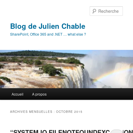
Aller
Aller
au
au
Rech
contenu
contenu
principal
secondaire
Blog de Julien Chable
SharePoint, Office 365 and .NET … what else ?
Menu
Accueil
A propos
principal
ARCHIVES MENSUELLES :
OCTOBRE 2015
“SYSTEM.IO.FILENOTFOUNDEXCEPTION