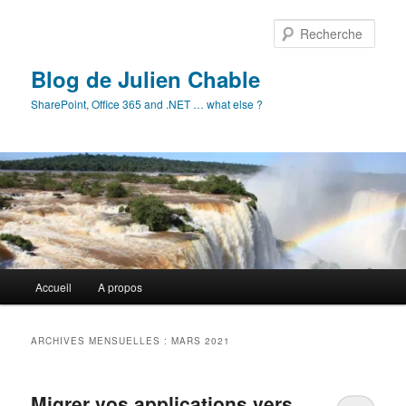
Aller
Aller
au
au
Rech
contenu
contenu
principal
secondaire
Blog de Julien Chable
SharePoint, Office 365 and .NET … what else ?
Menu
Accueil
A propos
principal
ARCHIVES MENSUELLES :
MARS 2021
Migrer vos applications vers