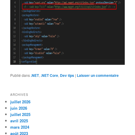
Publié dans
.NET
,
.NET Core
,
Dev tips
|
Laisser un commentaire
ARCHIVES
juillet 2026
juin 2026
juillet 2025
avril 2025
mars 2024
août 2023