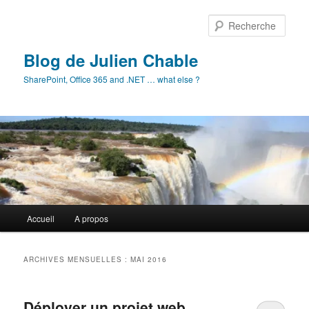
Aller
Aller
au
au
Rech
contenu
contenu
principal
secondaire
Blog de Julien Chable
SharePoint, Office 365 and .NET … what else ?
Menu
Accueil
A propos
principal
ARCHIVES MENSUELLES :
MAI 2016
Déployer un projet web