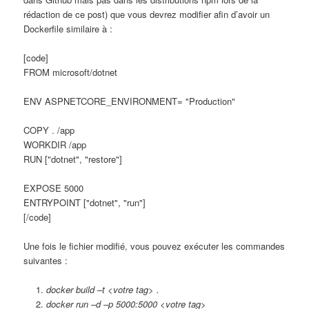
rédaction de ce post) que vous devrez modifier afin d’avoir un
Dockerfile similaire à :
[code]
FROM microsoft/dotnet
ENV ASPNETCORE_ENVIRONMENT= "Production"
COPY . /app
WORKDIR /app
RUN ["dotnet", "restore"]
EXPOSE 5000
ENTRYPOINT ["dotnet", "run"]
[/code]
Une fois le fichier modifié, vous pouvez exécuter les commandes
suivantes :
docker build –t <votre tag> .
docker run –d –p 5000:5000 <votre tag>