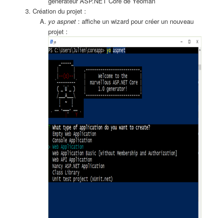
générateur ASP.NET Core de Yeoman
Création du projet :
yo aspnet
: affiche un wizard pour créer un nouveau
projet :