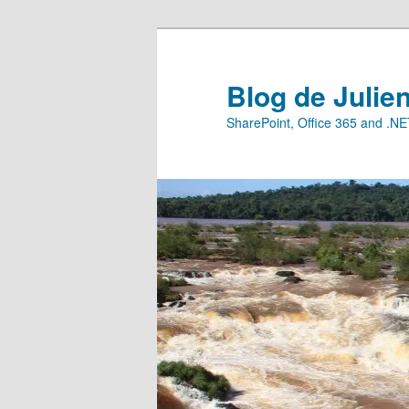
Aller
Aller
au
au
contenu
contenu
Blog de Julie
principal
secondaire
SharePoint, Office 365 and .N