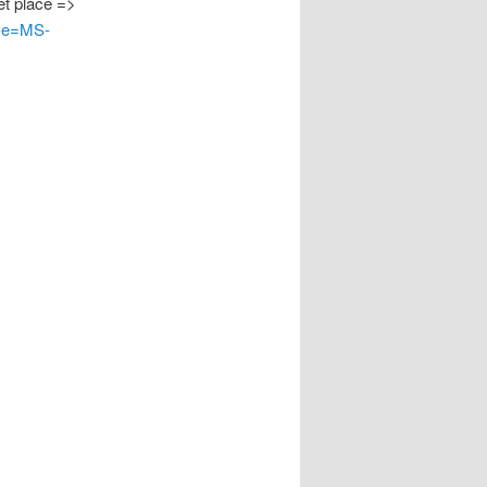
et place =>
ame=MS-