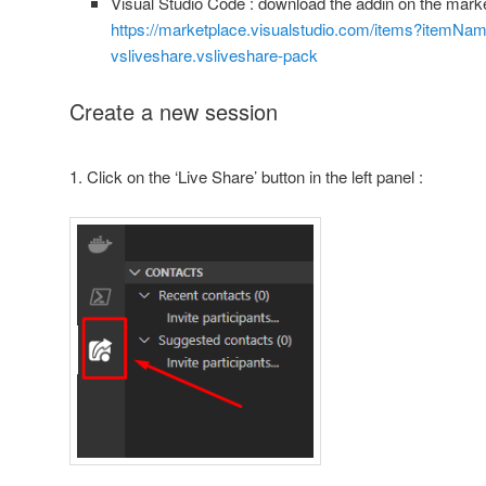
Visual Studio Code : download the addin on the mark
https://marketplace.visualstudio.com/items?itemN
vsliveshare.vsliveshare-pack
Create a new session
1. Click on the ‘Live Share’ button in the left panel :