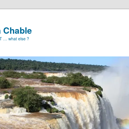
n Chable
ET … what else ?