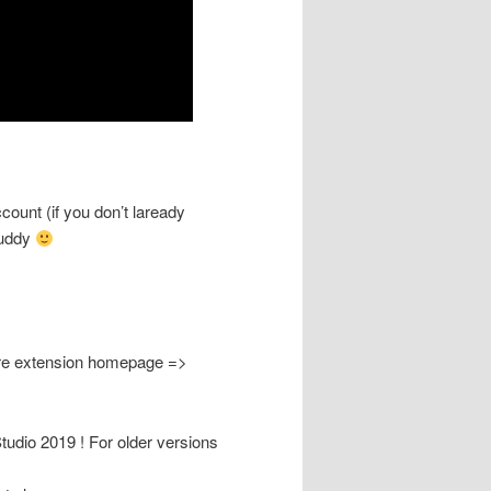
ccount (if you don’t laready
buddy
Share extension homepage =>
 Studio 2019 ! For older versions