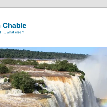
n Chable
ET … what else ?