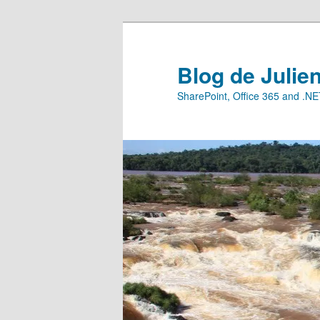
Aller
Aller
au
au
contenu
contenu
Blog de Julie
principal
secondaire
SharePoint, Office 365 and .N