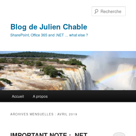
Aller
Aller
au
au
Rech
contenu
contenu
principal
secondaire
Blog de Julien Chable
SharePoint, Office 365 and .NET … what else ?
Menu
Accueil
A propos
principal
ARCHIVES MENSUELLES :
AVRIL 2019
IMPORTANT NOTE : .NET