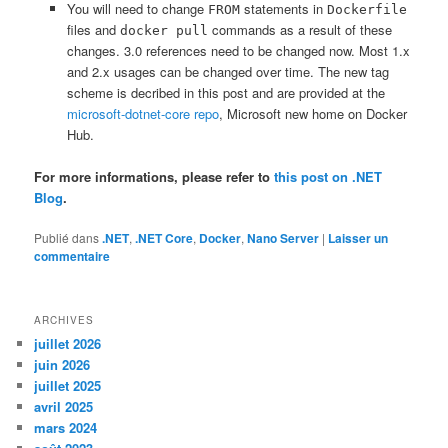
You will need to change
statements in
FROM
Dockerfile
files and
commands as a result of these
docker pull
changes. 3.0 references need to be changed now. Most 1.x
and 2.x usages can be changed over time. The new tag
scheme is decribed in this post and are provided at the
microsoft-dotnet-core repo
, Microsoft new home on Docker
Hub.
For more informations, please refer to
this post on .NET
Blog
.
Publié dans
.NET
,
.NET Core
,
Docker
,
Nano Server
|
Laisser un
commentaire
ARCHIVES
juillet 2026
juin 2026
juillet 2025
avril 2025
mars 2024