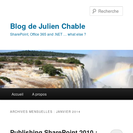
Aller
Aller
au
au
Rech
contenu
contenu
principal
secondaire
Blog de Julien Chable
SharePoint, Office 365 and .NET … what else ?
Menu
Accueil
A propos
principal
ARCHIVES MENSUELLES :
JANVIER 2014
Publishing SharePoint 2010 :