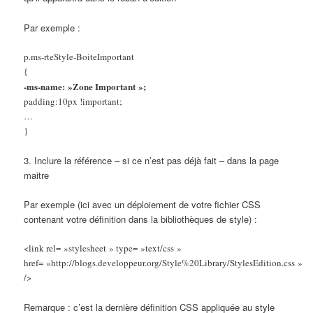
Par exemple :
p.ms-rteStyle-BoiteImportant
{
-ms-name: »Zone Important »;
padding:10px !important;
…
}
3. Inclure la référence – si ce n’est pas déjà fait – dans la page
maitre
Par exemple (ici avec un déploiement de votre fichier CSS
contenant votre définition dans la bibliothèques de style) :
<link rel= »stylesheet » type= »text/css »
href= »http://blogs.developpeur.org/Style%20Library/StylesEdition.css »
/>
Remarque : c’est la dernière définition CSS appliquée au style