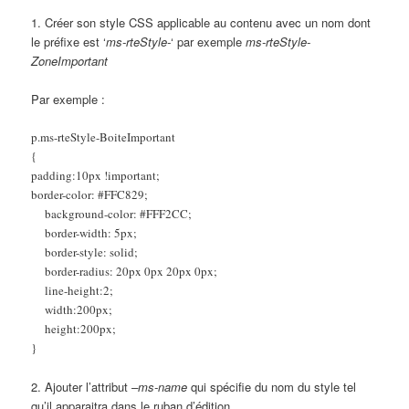
1. Créer son style CSS applicable au contenu avec un nom dont
le préfixe est ‘
ms-rteStyle-
‘ par exemple
ms-rteStyle-
ZoneImportant
Par exemple :
p.ms-rteStyle-BoiteImportant
{
padding:10px !important;
border-color: #FFC829;
background-color: #FFF2CC;
border-width: 5px;
border-style: solid;
border-radius: 20px 0px 20px 0px;
line-height:2;
width:200px;
height:200px;
}
2. Ajouter l’attribut
–ms-name
qui spécifie du nom du style tel
qu’il apparaitra dans le ruban d’édition