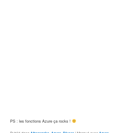
PS : les fonctions Azure ça rocks !
Publié dans
,
,
|
Marqué avec