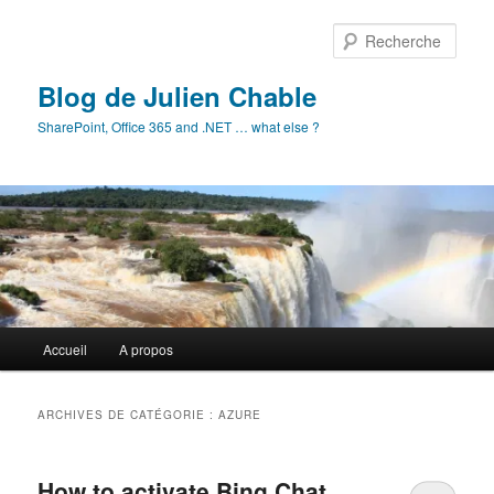
Aller
Aller
au
au
Rech
contenu
contenu
principal
secondaire
Blog de Julien Chable
SharePoint, Office 365 and .NET … what else ?
Menu
Accueil
A propos
principal
ARCHIVES DE CATÉGORIE :
AZURE
How to activate Bing Chat