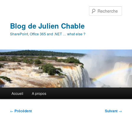
Aller
au
Rech
contenu
principal
Blog de Julien Chable
SharePoint, Office 365 and .NET … what else ?
Menu
Accueil
A propos
principal
Navigation
←
Précédent
Suivant
→
des
articles