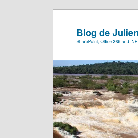
Aller
Aller
au
au
contenu
contenu
Blog de Julie
principal
secondaire
SharePoint, Office 365 and .N