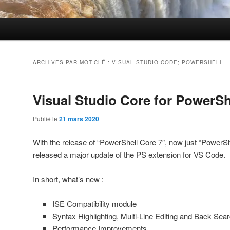
ARCHIVES PAR MOT-CLÉ :
VISUAL STUDIO CODE; POWERSHELL
Visual Studio Core for PowerSh
Publié le
21 mars 2020
With the release of “PowerShell Core 7”, now just “PowerSh
released a major update of the PS extension for VS Code.
In short, what’s new :
ISE Compatibility module
Syntax Highlighting, Multi-Line Editing and Back Sear
Performance Improvements