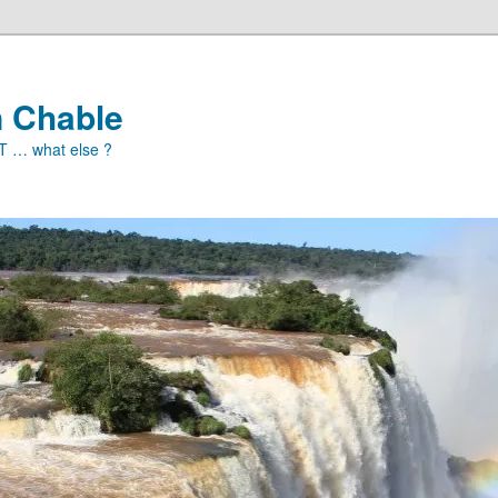
n Chable
ET … what else ?