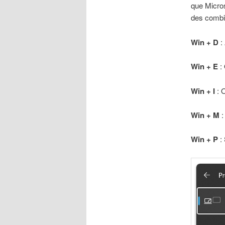
que Micros
des combin
Win + D
:
Win + E
: 
Win + I
: 
Win + M
:
Win + P
: 