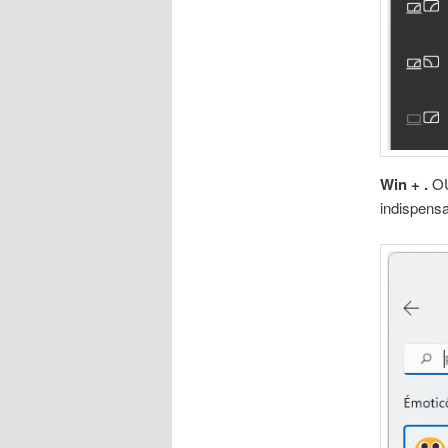
Win + .
O
indispens