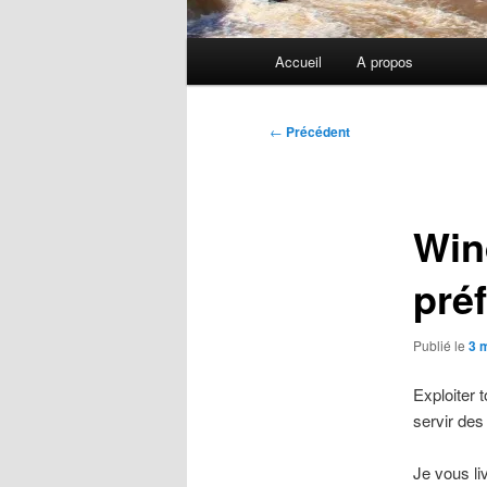
Menu
Accueil
A propos
principal
Navigation
←
Précédent
des
articles
Win
pré
Publié le
3 
Exploiter 
servir des
Je vous l