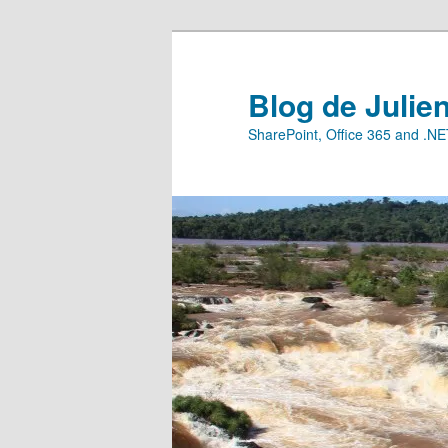
Aller
au
contenu
Blog de Julie
principal
SharePoint, Office 365 and .N