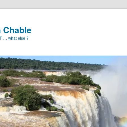
n Chable
ET … what else ?