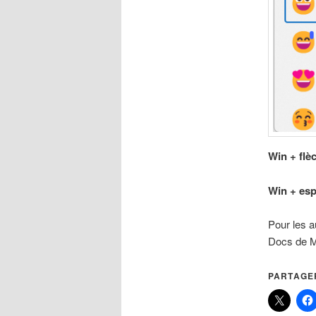
Win + flè
Win + es
Pour les a
Docs de M
PARTAGER