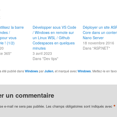
E
ilisez la barre
Développer sous VS Code
Déployer un site AS
ndes /
/ Windows en remote sur
Core dans un conte
 pour vous
un Linux WSL / Github
Nano Server
vie ! (1/2)
Codespaces en quelques
18 novembre 2016
020
minutes
Dans "ASP.NET"
ce 365"
3 avril 2023
Dans "Dev tips"
a été publié dans
Windows
par
Julien
, et marqué avec
Windows
. Mettez-le en favo
er un commentaire
*
se e-mail ne sera pas publiée.
Les champs obligatoires sont indiqués avec