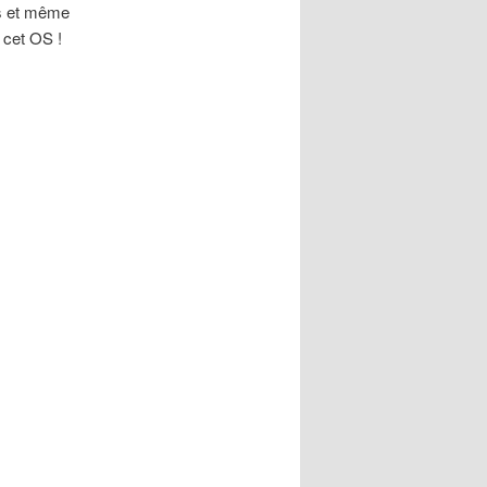
is et même
 cet OS !