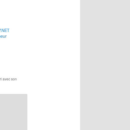
P.NET
neur
ri avec son