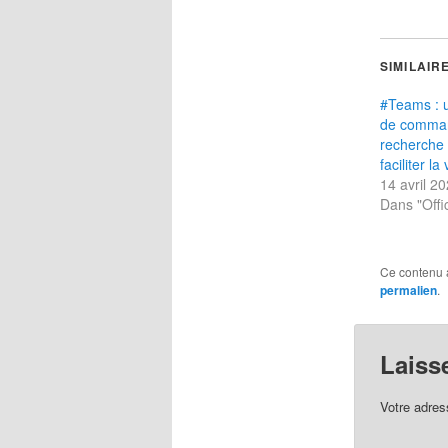
SIMILAIR
#Teams : ut
de comma
recherche
faciliter la 
14 avril 2
Dans "Offi
Ce contenu 
permalien
.
Laiss
Votre adres