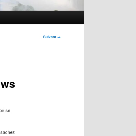
Suivant
→
ows
oir se
s sachez