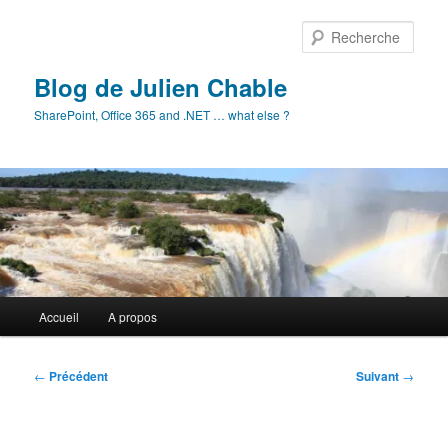
Aller
au
Rech
contenu
principal
Blog de Julien Chable
SharePoint, Office 365 and .NET … what else ?
Menu
Accueil
A propos
principal
Navigation
←
Précédent
Suivant
→
des
articles