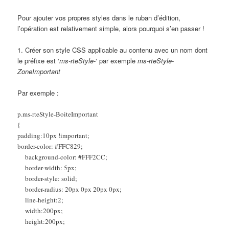
Pour ajouter vos propres styles dans le ruban d’édition,
l’opération est relativement simple, alors pourquoi s’en passer !
1. Créer son style CSS applicable au contenu avec un nom dont
le préfixe est ‘
ms-rteStyle-
‘ par exemple
ms-rteStyle-
ZoneImportant
Par exemple :
p.ms-rteStyle-BoiteImportant
{
padding:10px !important;
border-color: #FFC829;
background-color: #FFF2CC;
border-width: 5px;
border-style: solid;
border-radius: 20px 0px 20px 0px;
line-height:2;
width:200px;
height:200px;