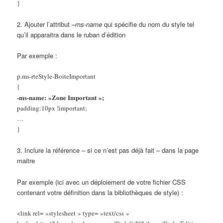
}
2. Ajouter l’attribut
–ms-name
qui spécifie du nom du style tel
qu’il apparaitra dans le ruban d’édition
Par exemple :
p.ms-rteStyle-BoiteImportant
{
-ms-name: »Zone Important »;
padding:10px !important;
…
}
3. Inclure la référence – si ce n’est pas déjà fait – dans la page
maitre
Par exemple (ici avec un déploiement de votre fichier CSS
contenant votre définition dans la bibliothèques de style) :
<link rel= »stylesheet » type= »text/css »