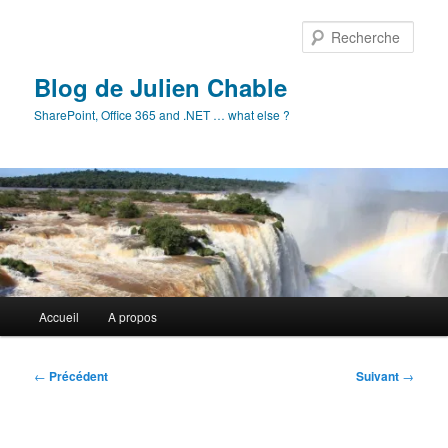
Aller
au
Rech
contenu
principal
Blog de Julien Chable
SharePoint, Office 365 and .NET … what else ?
Menu
Accueil
A propos
principal
Navigation
←
Précédent
Suivant
→
des
articles