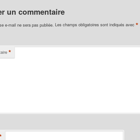
er un commentaire
*
se e-mail ne sera pas publiée.
Les champs obligatoires sont indiqués avec
*
aire
*