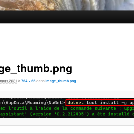
ge_thumb.png
 mars 2021
à
764 × 66
dans
image_thumb.png