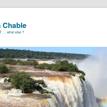
n Chable
ET … what else ?