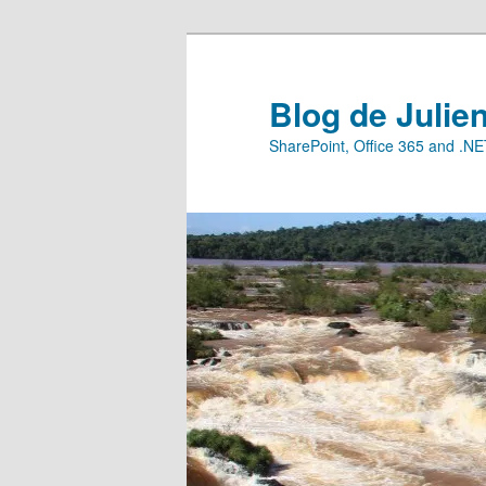
Aller
au
contenu
Blog de Julie
principal
SharePoint, Office 365 and .N