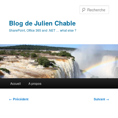
Aller
au
Rech
contenu
principal
Blog de Julien Chable
SharePoint, Office 365 and .NET … what else ?
Menu
Accueil
A propos
principal
Navigation
← Précédent
Suivant →
des
images