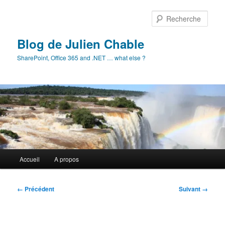
Aller
au
Rech
contenu
principal
Blog de Julien Chable
SharePoint, Office 365 and .NET … what else ?
Menu
Accueil
A propos
principal
Navigation
← Précédent
Suivant →
des
images