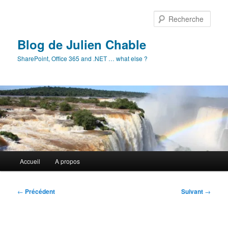
Aller
au
Rech
contenu
principal
Blog de Julien Chable
SharePoint, Office 365 and .NET … what else ?
Menu
Accueil
A propos
principal
Navigation
←
Précédent
Suivant
→
des
articles