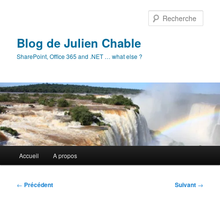
Aller
au
Rech
contenu
principal
Blog de Julien Chable
SharePoint, Office 365 and .NET … what else ?
Menu
Accueil
A propos
principal
Navigation
←
Précédent
Suivant
→
des
articles